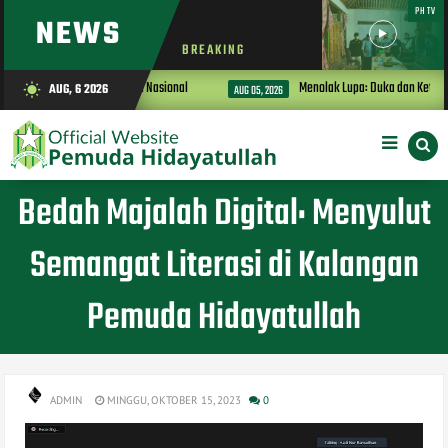
PHTV
NEWS
BREAKING
si dalam Ketahanan Pangan Nasional
Menolak Lupa: Duka dan Keteguh
AUG, 6 2026
wb_sunny
AUG 05, 2026
Bedah Majalah Digital: Menyulut
Semangat Literasi di Kalangan
Pemuda Hidayatullah
ADMIN
MINGGU, OKTOBER 15, 2023
0