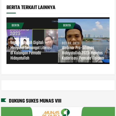
BERITA TERKAIT LAINNYA
BERITA
BERITA
OCT 15, 2023
Bedah Majalah Digital:
OCT 06, 2023
Menyulut Semangat Literasi
Webinar Pra-Silatnas
di Kalangan Pemuda
Hidayatullah 2023: Meretas
Hidayatullah
Kaderisasi Pemuda Visioner
DUKUNG SUKES MUNAS VIII