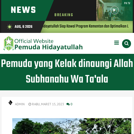
PHTV
NEWS
BREAKING
Pemuda Hidayatullah Siap Kawal Program Kementan dan Optimalkan Lahan Produktif untuk
AUG, 6 2026
wb_sunny
Pemuda yang Kelak dinaungi Allah
Subhanahu Wa Ta'ala
ADMIN
RABU, MARET 15, 2023
0