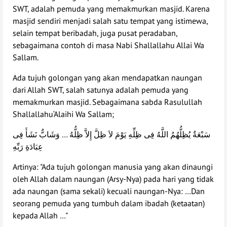
SWT, adalah pemuda yang memakmurkan masjid. Karena
masjid sendiri menjadi salah satu tempat yang istimewa,
selain tempat beribadah, juga pusat peradaban,
sebagaimana contoh di masa Nabi Shallallahu Allai Wa
Sallam.
Ada tujuh golongan yang akan mendapatkan naungan
dari Allah SWT, salah satunya adalah pemuda yang
memakmurkan masjid. Sebagaimana sabda Rasulullah
Shallallahu‘Alaihi Wa Sallam;
سَبْعَةٌ يُظِلُّهُمُ اللَّهُ فِى ظِلِّهِ يَوْمَ لاَ ظِلَّ إِلاَّ ظِلُّهُ … وَشَابٌّ نَشَأَ فِى
عِبَادَةِ رَبِّهِ
Artinya: "Ada tujuh golongan manusia yang akan dinaungi
oleh Allah dalam naungan (Arsy-Nya) pada hari yang tidak
ada naungan (sama sekali) kecuali naungan-Nya: …Dan
seorang pemuda yang tumbuh dalam ibadah (ketaatan)
kepada Allah …"