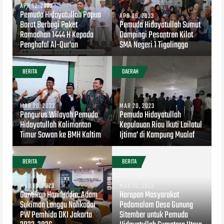
APR 12, 2023
Pemuda Hidayatullah Papua
APR 09, 2023
Barat Berbagi Paket
Pemuda Hidayatullah Sumut
Ramadhan 1444 H Kepada
Dampingi Pesantren Kilat
Penghafal Al-Qur'an
SMA Negeri 1 Tigalingga
BERITA
DAERAH
MAR 20, 2023
MAR 20, 2023
Pengurus Wilayah Pemuda
Pemuda Hidayatullah
Hidayatullah Kalimantan
Kepulauan Riau Ikuti Lailatul
Timur Sowan ke BMH Kaltim
Ijtima' di Kampung Mualaf
BERITA
BERITA
MAR 19, 2023
MAR 19, 2023
Gantikan Hanifuddin, Adam
Harapan Masyarakat
Sukiman Langgu Nahkodai
Pedamalam Desa Gunung
PW Pemhida DKI Jakarta
Sitember untuk Pemuda