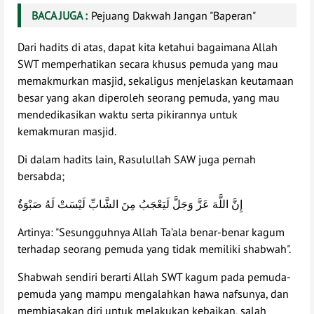
BACA JUGA :
Pejuang Dakwah Jangan "Baperan"
Dari hadits di atas, dapat kita ketahui bagaimana Allah
SWT memperhatikan secara khusus pemuda yang mau
memakmurkan masjid, sekaligus menjelaskan keutamaan
besar yang akan diperoleh seorang pemuda, yang mau
mendedikasikan waktu serta pikirannya untuk
kemakmuran masjid.
Di dalam hadits lain, Rasulullah SAW juga pernah
bersabda;
إِنَّ اللَّهَ عَزَّ وَجَلَّ لَيَعْجَبُ مِنَ الشَّابِّ لَيْسَتْ لَهُ صَبْوَةٌ
Artinya: "Sesungguhnya Allah Ta’ala benar-benar kagum
terhadap seorang pemuda yang tidak memiliki shabwah".
Shabwah sendiri berarti Allah SWT kagum pada pemuda-
pemuda yang mampu mengalahkan hawa nafsunya, dan
membiasakan diri untuk melakukan kebaikan, salah