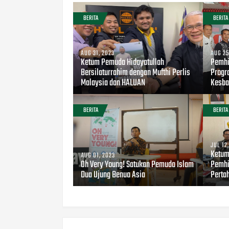
BERITA
BERITA
AUG 31, 2023
AUG 25
Ketum Pemuda Hidayatullah
Pemhi
Bersilaturrahim dengan Mufthi Perlis
Progr
Malaysia dan HALUAN
Kesba
BERITA
BERITA
JUL 12
Ketum
AUG 01, 2023
Oh Very Young! Satukan Pemuda Islam
Pemhi
Dua Ujung Benua Asia
Perta