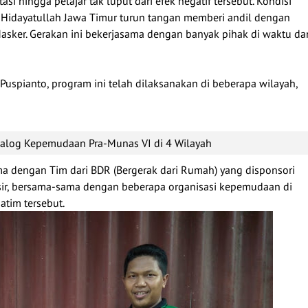
si hingga pelajar tak luput dari efek negatif tersebut. Kondisi
idayatullah Jawa Timur turun tangan memberi andil dengan
sker. Gerakan ini bekerjasama dengan banyak pihak di waktu da
 Puspianto, program ini telah dilaksanakan di beberapa wilayah,
ialog Kepemudaan Pra-Munas VI di 4 Wilayah
ma dengan Tim dari BDR (Bergerak dari Rumah) yang disponsori
sir, bersama-sama dengan beberapa organisasi kepemudaan di
atim tersebut.