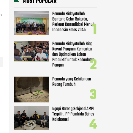
MOST POPULAR
Pemuda Hidayatullah
n
Bontang Gelar Rakerda,
Perkuat Konsolidasi Menuju
Indonesia Emas 2045
Pemuda Hidayatullah Siap
Kawal Program Kementan
dan Optimalkan Lahan
Produktif untuk Kedaulatan
Pangan
Pemuda yang Kehilangan
Ruang Tumbuh
Ngopi Bareng Sekjend AMPI
Terpilih, PP Pemhida Bahas
Kolaborasi