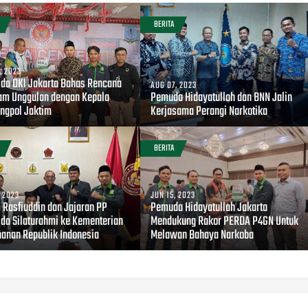
BERITA
, 2023
da DKI Jakarta Bahas Rencana
AUG 07, 2023
am Unggulan dengan Kepala
Pemuda Hidayatullah dan BNN Jalin
ngpol Jaktim
Kerjasama Perangi Narkotika
BERITA
, 2023
JUN 15, 2023
 Rasfiuddin dan Jajaran PP
Pemuda Hidayatullah Jakarta
da Silaturahmi ke Kementerian
Mendukung Rakor PERDA P4GN Untuk
hanan Republik Indonesia
Melawan Bahaya Narkoba