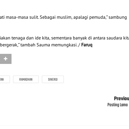
wati masa-masa sulit. Sebagai muslim, apalagi pemuda,” sambung
yiakan tenaga dan ide kita, sementara banyak di antara saudara kit
bergerak,” tambah Sauma memungkasi. /
Faruq
TAN
RAMADHAN
SINERGI
Previo
Posting Lama