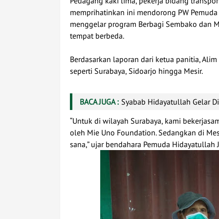
Pedagang kaki lima, pekerja bidang transporta
memprihatinkan ini mendorong PW Pemuda H
menggelar program Berbagi Sembako dan Ma
tempat berbeda.
Berdasarkan laporan dari ketua panitia, Alim
seperti Surabaya, Sidoarjo hingga Mesir.
BACA JUGA :
Syabab Hidayatullah Gelar D
“Untuk di wilayah Surabaya, kami bekerjasa
oleh Mie Uno Foundation. Sedangkan di Me
sana,” ujar bendahara Pemuda Hidayatullah J